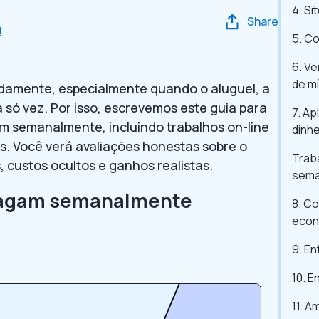
4. Si
Share
d
5. C
6. Ve
de mí
damente, especialmente quando o aluguel, a
só vez. Por isso, escrevemos este guia para
7. Ap
gam semanalmente, incluindo trabalhos on-line
dinhe
. Você verá avaliações honestas sobre o
Traba
 custos ocultos e ganhos realistas.
sema
pagam semanalmente
8. C
econ
9. En
10. 
11. A