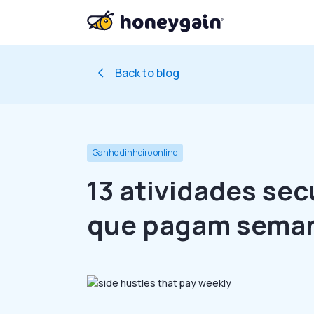
Back to blog
Ganhe dinheiro online
13 atividades sec
que pagam sema