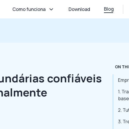
Blog
Como funciona
Download
ON THI
undárias confiáveis
Empr
nalmente
1. T
base
2. Tu
3. T