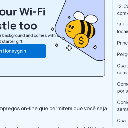
12. C
our Wi-Fi
com 
tle too
13. 
locai
he background and comes with a
2
starter gift.
Prin
in Honeygain
Perg
Quai
sema
Como
por 
Como
mpregos on-line que permitem que você seja
sem
Qual 