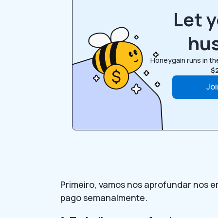
Let y
hus
Honeygain runs in t
$
Jo
Primeiro, vamos nos aprofundar nos e
pago semanalmente.