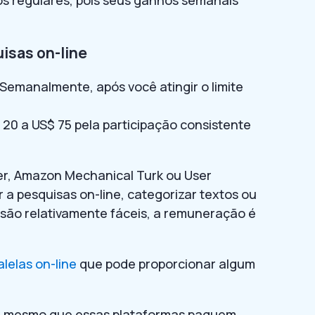
os regulares, pois seus ganhos semanais
uisas on-line
Semanalmente, após você atingir o limite
20 a US$ 75 pela participação consistente
er, Amazon Mechanical Turk ou User
a pesquisas on-line, categorizar textos ou
s são relativamente fáceis, a remuneração é
alelas on-line
que pode proporcionar algum
e, mesmo que essas plataformas paguem