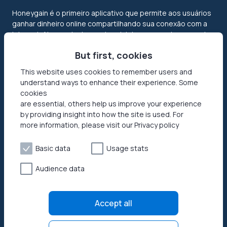
Honeygain é o primeiro aplicativo que permite aos usuários
ganhar dinheiro online compartilhando sua conexão com a
internet. Alcance todo o potencial das suas redes e receba
o pagamento em USD ou crypto!
But first, cookies
This website uses cookies to remember users and
understand ways to enhance their experience. Some
cookies
are essential, others help us improve your experience
by providing insight into how the site is used. For
more information, please visit our Privacy policy
Features
About Us
Basic data
Usage stats
Modo Jumptask
Security
Refer a friend
Business Cases
Audience data
Review
Accept all
Honeygain SDK
Help center
How to start