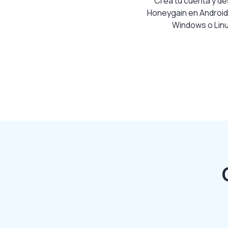
Crea tu cuenta y d
Honeygain en Android
Windows o Linu