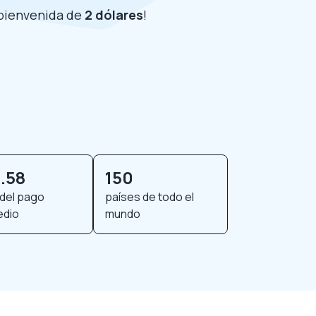
 bienvenida de
2 dólares
!
.58
150
del pago
países de todo el
edio
mundo