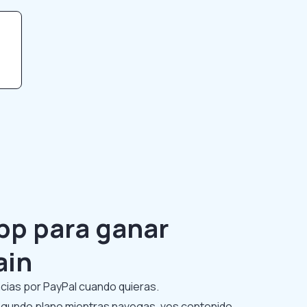
app para ganar
ain
cias por PayPal cuando quieras.
egundo plano mientras navegas, ves contenido