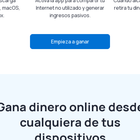
escarga
Activa la app para compartir tu
Cuando alc
, macOS,
Internet no utilizado y generar
retira tu d
x.
ingresos pasivos.
Empieza a ganar
Gana dinero online desd
cualquiera de tus
dispositivos