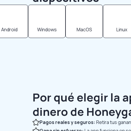
Android
Windows
MacOS
Linux
Por qué elegir la 
dinero de Honeyg
Pagos reales y seguros:
Retira tus ganan
Gana sin esfuerzo:
La app funciona en s