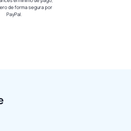
ances el mínimo de pago,
inero de forma segura por
PayPal.
e