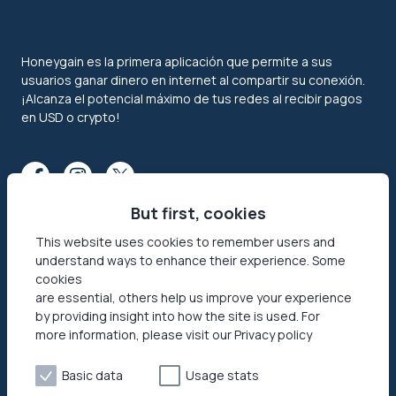
Honeygain es la primera aplicación que permite a sus
usuarios ganar dinero en internet al compartir su conexión.
¡Alcanza el potencial máximo de tus redes al recibir pagos
en USD o crypto!
But first, cookies
This website uses cookies to remember users and
understand ways to enhance their experience. Some
Funciones
Sobre nosotros
cookies
are essential, others help us improve your experience
Compartir Internet
Contacto
by providing insight into how the site is used. For
Aplicacione de Ingresos
Seguridad
more information, please visit our Privacy policy
Pasivos
Business Cases
Basic data
Usage stats
El modo JumpTask
Reseñas