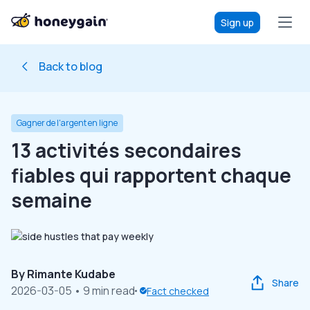
Sign up
Back to blog
Gagner de l'argent en ligne
13 activités secondaires
fiables qui rapportent chaque
semaine
By
Rimante Kudabe
Share
2026-03-05
• 9 min read
Fact checked