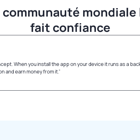
 communauté mondiale 
fait confiance
ncept. When you install the app on your device it runs as a ba
on and earn money from it.
”