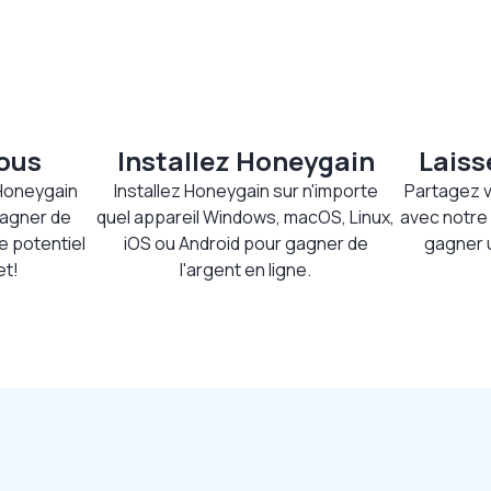
vous
Installez Honeygain
Laiss
Honeygain
Installez Honeygain sur n'importe
Partagez v
agner de
quel appareil Windows, macOS, Linux,
avec notre
le potentiel
iOS ou Android pour gagner de
gagner 
et!
l'argent en ligne.