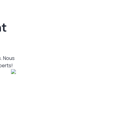
nt
s. Nous
perts!