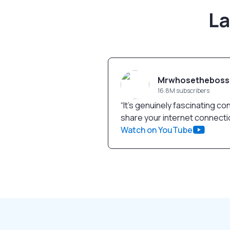
La
Mrwhosetheboss
16.8M subscribers
“
It’s genuinely fascinating co
share your internet connecti
Watch on YouTube