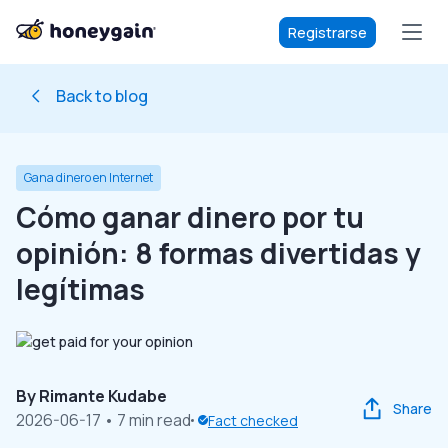
Registrarse
Back to blog
Gana dinero en Internet
Cómo ganar dinero por tu
opinión: 8 formas divertidas y
legítimas
By
Rimante Kudabe
Share
2026-06-17
• 7 min read
Fact checked