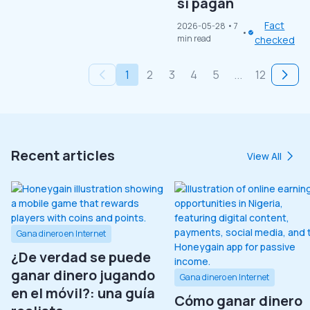
sí pagan
Fact
2026-05-28
• 7
min read
checked
1
2
3
4
5
...
12
Recent articles
View All
Gana dinero en Internet
¿De verdad se puede
ganar dinero jugando
Gana dinero en Internet
en el móvil?: una guía
Cómo ganar dinero