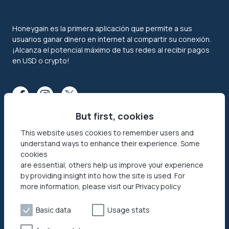
Honeygain es la primera aplicación que permite a sus
usuarios ganar dinero en internet al compartir su conexión.
¡Alcanza el potencial máximo de tus redes al recibir pagos
en USD o crypto!
But first, cookies
This website uses cookies to remember users and
understand ways to enhance their experience. Some
Funciones
Sobre nosotros
cookies
are essential, others help us improve your experience
Compartir Internet
Contacto
by providing insight into how the site is used. For
Aplicacione de Ingresos
Seguridad
more information, please visit our Privacy policy
Pasivos
Business Cases
Basic data
Usage stats
El modo JumpTask
Reseñas