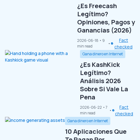
¿Es Freecash
Legítimo?
Opiniones, Pagos y
Ganancias (2026)
Fact
2026-06-18
• 9
min read
checked
Gana dinero en Internet
¿Es KashKick
Legítimo?
Análisis 2026
Sobre Si Vale La
Pena
Fact
2026-06-22
• 7
min read
checked
Gana dinero en Internet
10 Aplicaciones Que
Te Pagan Por