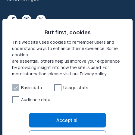
But first, cookies
This website uses cookies to remember users and
understand ways to enhance their experience. Some
Funciones
Sobre nosotros
cookies
are essential, others help us improve your experience
Compartir Internet
Contacto
by providing insight into how the site is used. For
Aplicacione de Ingresos
Seguridad
more information, please visit our Privacy policy
Pasivos
Business Cases
Basic data
Usage stats
El modo JumpTask
Reseñas
Referidos
Audience data
Gana dinero en Internet
Accept all
Honeygain SDK
Help center
How to start