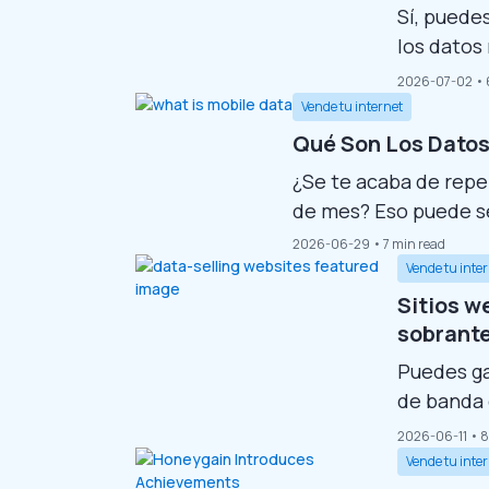
Sí, puede
los datos
apps para
2026-07-02
• 
segundo p
Vende tu internet
dinero en 
Qué Son Los Datos
las condic
¿Se te acaba de repe
de mes? Eso puede s
conectarte a Internet
2026-06-29
• 7 min read
Pero, ¿qué son exac
Vende tu inte
Bueno, tendrás que l
Sitios w
¿Qué...
sobrant
Puedes ga
de banda 
de datos.
2026-06-11
• 8
a hacer e
Vende tu inte