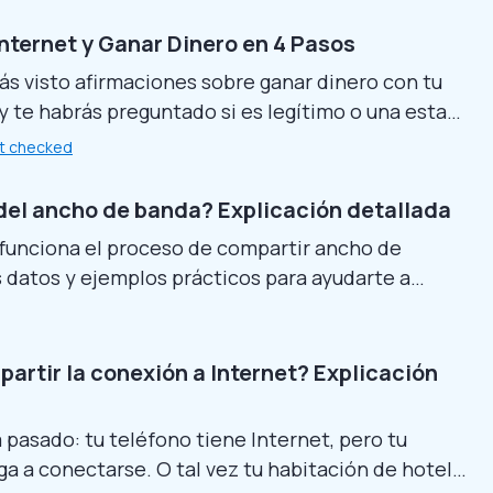
s de Internet, estás en el lugar adecuado. Este
á cómo vender datos de Internet,...
nternet y Ganar Dinero en 4 Pasos
 visto afirmaciones sobre ganar dinero con tu
y te habrás preguntado si es legítimo o una estafa
una forma real de hacerlo. Esta guía explica
t checked
unciona, cómo mantenerte seguro y cómo
o sin arriesgar tu privacidad ni infringir ninguna
 del ancho de banda? Explicación detallada
unciona el proceso de compartir ancho de
 datos y ejemplos prácticos para ayudarte a
 tu situación. Y si realmente quieres probar el uso
de banda, nuestro artículo también aborda las
ales sobre su seguridad y transparencia.
artir la conexión a Internet? Explicación
.
 pasado: tu teléfono tiene Internet, pero tu
ega a conectarse. O tal vez tu habitación de hotel