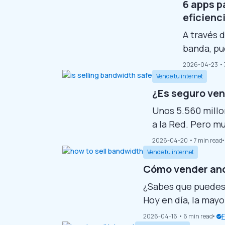
anuncios.
6 apps p
Quieres s
eficienc
A través 
banda, pu
para obte
2026-04-23
• 
aplicacio
Vende tu internet
descargar
¿Es seguro ven
compartid
Unos 5.560 millo
servicio y
a la Red. Pero m
seguridad de com
2026-04-20
• 7 min read
En este artículo,
Vende tu internet
los datos verific
Cómo vender anc
que puedas...
¿Sabes que puedes
Hoy en día, la mayo
pero sólo utiliza un
2026-04-16
• 6 min read