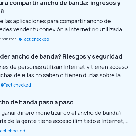
 Pero ten cuidado al elegir las plataformas.
ara compartir ancho de banda: ingresos y
itios web de venta de datos...
ia
de las aplicaciones para compartir ancho de
edes vender tu conexión a Internet no utilizada
ner ingresos pasivos. Estas populares
Fact checked
7 min read
nes no requieren ningún esfuerzo después de
las y configurarlas. Sin embargo, el uso
der ancho de banda? Riesgos y seguridad
o de ancho de banda conlleva condiciones de
nes de personas utilizan Internet y tienen acceso
 riesgos para la privacidad, por lo que...
uchas de ellas no saben o tienen dudas sobre la
partir ancho de banda a través de plataformas.
Fact checked
 desglosaremos los riesgos de seguridad reales,
ados y las medidas de seguridad prácticas, para
ho de banda paso a paso
 ganar dinero monetizando el ancho de banda?
ría de la gente tiene acceso ilimitado a Internet,
a fracción de sus datos de Internet. Así que, si
Fact checked