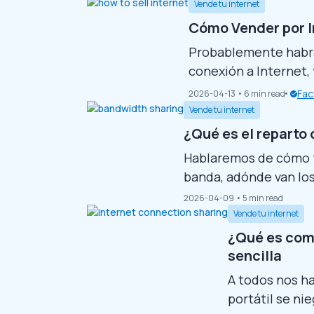
quieres vender dato
Vende tu internet
artículo te enseñar
Cómo Vender por I
Probablemente habrás
conexión a Internet, 
más. ¿La verdad? Hay 
Fac
2026-04-13
• 6 min read
exactamente cómo f
Vende tu internet
empezar a ganar diner
¿Qué es el reparto
norma. Paso...
Hablaremos de cómo f
banda, adónde van los
decidir si se ajusta a
2026-04-09
• 5 min read
compartido del ancho 
Vende tu internet
preocupaciones habitu
¿Qué es comp
Asegúrate de revisar..
sencilla
A todos nos ha
portátil se ni