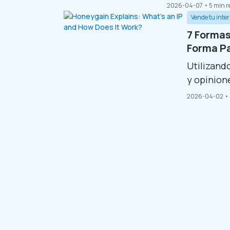
sólo permite u
2026-04-07
• 5 min r
atascado sin 
Vende tu inte
carga tan len
7 Formas
de la...
Forma P
Utilizand
y opinion
siete for
2026-04-02
•
dinero. T
sobre las
compartid
para mante