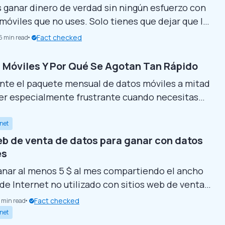
s ganar dinero de verdad sin ningún esfuerzo con
 móviles que no uses. Solo tienes que dejar que las
 compartir ancho de banda se ejecuten en
Fact checked
6 min read
lano. Sin embargo, no hay ganancias fijas. Ganas
función de tu ubicación, la estabilidad de la red y
 Móviles Y Por Qué Se Agotan Tan Rápido
iones de...
nte el paquete mensual de datos móviles a mitad
er especialmente frustrante cuando necesitas
, pero no hay ninguna red Wi-Fi a tu alcance.
tamente los datos móviles y cómo funcionan?
rnet
eer este artículo para descubrirlo… Puntos clave
eb de venta de datos para ganar con datos
es
nar al menos 5 $ al mes compartiendo el ancho
de Internet no utilizado con sitios web de venta
 Puedes vender datos para ayudar a las empresas
Fact checked
 min read
studios de mercado y comprobaciones de
rnet