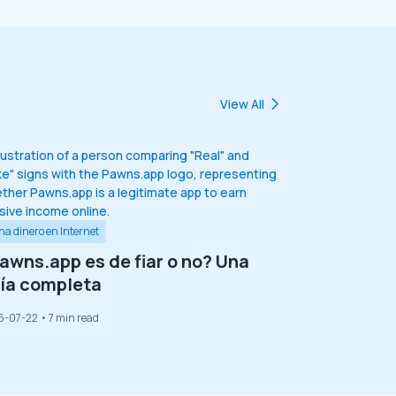
View All
a dinero en Internet
awns.app es de fiar o no? Una
ía completa
6-07-22
• 7 min read