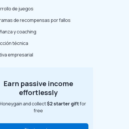
rrollo de juegos
ramas de recompensas por fallos
ñanza y coaching
cción técnica
ativa empresarial
Earn passive income
effortlessly
 Honeygain and collect
$2 starter gift
for
free