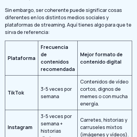
Sin embargo, ser coherente puede significar cosas
diferentes en los distintos medios sociales y
plataformas de streaming. Aquí tienes algo para que te
sirva de referencia:
Frecuencia
de
Mejor formato de
Plataforma
contenidos
contenido digital
recomendada
Contenidos de vídeo
3-5 veces por
cortos, dignos de
TikTok
semana
memes o con mucha
energía.
3-5 veces por
Carretes, historias y
semana +
Instagram
carruseles mixtos
historias
(imágenes y vídeos).