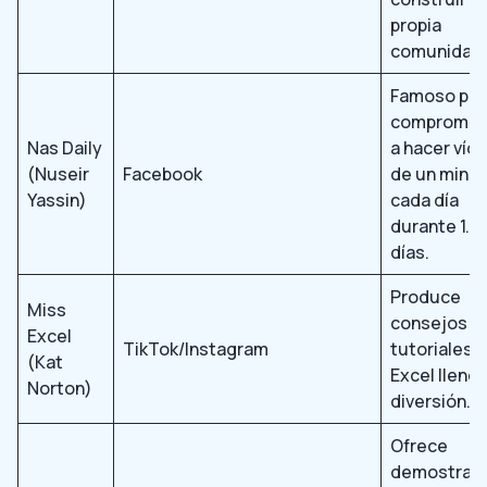
propia
comunidad.
Famoso por
compromet
Nas Daily
a hacer víd
(Nuseir
Facebook
de un minu
Yassin)
cada día
durante 1.0
días.
Produce
Miss
consejos y
Excel
TikTok/Instagram
tutoriales 
(Kat
Excel lleno
Norton)
diversión.
Ofrece
demostrac