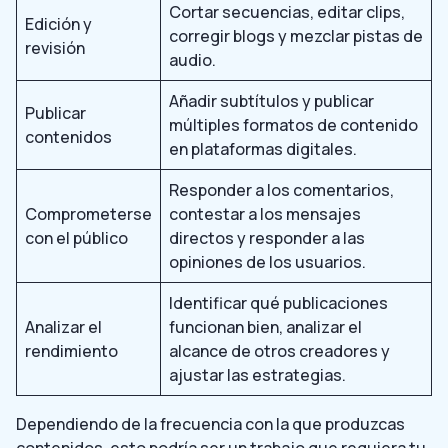
Cortar secuencias, editar clips,
Edición y
corregir blogs y mezclar pistas de
revisión
audio.
Añadir subtítulos y publicar
Publicar
múltiples formatos de contenido
contenidos
en plataformas digitales.
Responder a los comentarios,
Comprometerse
contestar a los mensajes
con el público
directos y responder a las
opiniones de los usuarios.
Identificar qué publicaciones
Analizar el
funcionan bien, analizar el
rendimiento
alcance de otros creadores y
ajustar las estrategias.
Dependiendo de la frecuencia con la que produzcas
contenidos, esto podría ser un trabajo que requiera tu