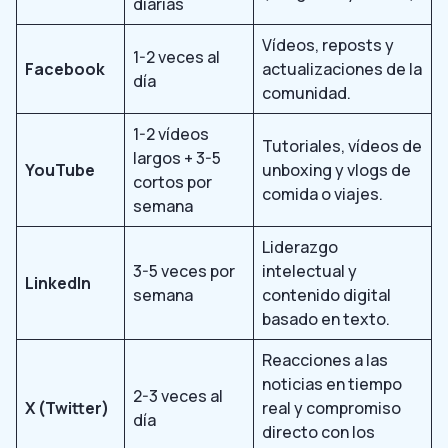
diarias
Vídeos, reposts y
1-2 veces al
Facebook
actualizaciones de la
día
comunidad.
1-2 vídeos
Tutoriales, vídeos de
largos + 3-5
YouTube
unboxing y vlogs de
cortos por
comida o viajes.
semana
Liderazgo
3-5 veces por
intelectual y
LinkedIn
semana
contenido digital
basado en texto.
Reacciones a las
noticias en tiempo
2-3 veces al
X (Twitter)
real y compromiso
día
directo con los