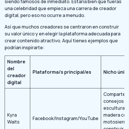
siendo famosos de inmediato. Estaría bien que fueras
una celebridad que empieza una carrera de creador
digital, pero eso no ocurre a menudo.
Así que muchos creadores se centraron en construir
su valor único y en elegir la plataforma adecuada para
crear contenido atractivo. Aquí tienes ejemplos que
podrían inspirarte:
Nombre
del
Plataforma/s principal/es
Nicho únic
creador
digital
Comparte
consejos d
escultura e
Kyra
madera con
Facebook/Instagram/YouTube
Waits
motosierra 
construir s