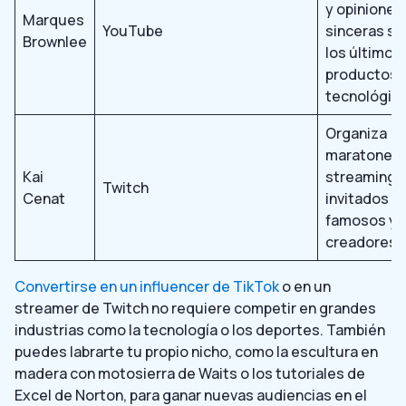
y opiniones
Marques
YouTube
sinceras so
Brownlee
los últimos
productos
tecnológico
Organiza
maratones 
Kai
streaming 
Twitch
Cenat
invitados
famosos y 
creadores.
Convertirse en un influencer de TikTok
o en un
streamer de Twitch no requiere competir en grandes
industrias como la tecnología o los deportes. También
puedes labrarte tu propio nicho, como la escultura en
madera con motosierra de Waits o los tutoriales de
Excel de Norton, para ganar nuevas audiencias en el