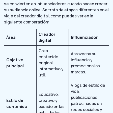
se convierten en influenciadores cuando hacen crecer
su audiencia online. Se trata de etapas diferentes en el
viaje del creador digital, como puedes ver en la
siguiente comparación:
Creador
Área
Influenciador
digital
Crea
Aprovecha su
contenido
Objetivo
influencia y
original
principal
promociona las
informativo y
marcas.
útil.
Vlogs de estilo de
vida,
Educativo,
publicaciones
Estilo de
creativo y
patrocinadas en
contenido
basado en las
redes sociales y
habilidades.