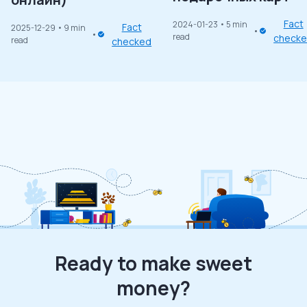
Fact
2024-01-23
• 5 min
Fact
2025-12-29
• 9 min
read
check
read
checked
Ready to make sweet
money?