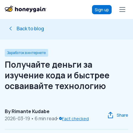
Sign up
Back to blog
Заработок в интернете
Получайте деньги за
изучение кода и быстрее
осваивайте технологию
By
Rimante Kudabe
Share
2026-03-19
• 6 min read
Fact checked