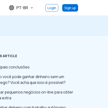
PT-BR
Login
Sign up
S ARTICLE
cipais conclusões
 você pode ganhar dinheiro sem um
ego? Você acha que isso é possível?
iciar pequenos negócios on-line para obter
a extra
anhar dinheiro com trabalho autônomo