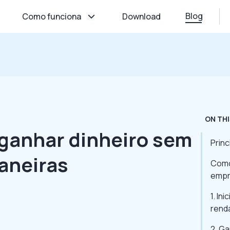
Blog
Como funciona
Download
ON THI
ganhar dinheiro sem
Prin
aneiras
Como
empr
1. In
rend
2. G