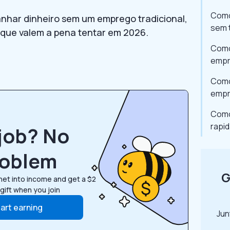
Como
nhar dinheiro sem um emprego tradicional,
sem 
que valem a pena tentar em 2026.
Como
emp
Como
emp
Como
rapi
job? No
roblem
G
net into income and get a $2
 gift when you join
art earning
Jun