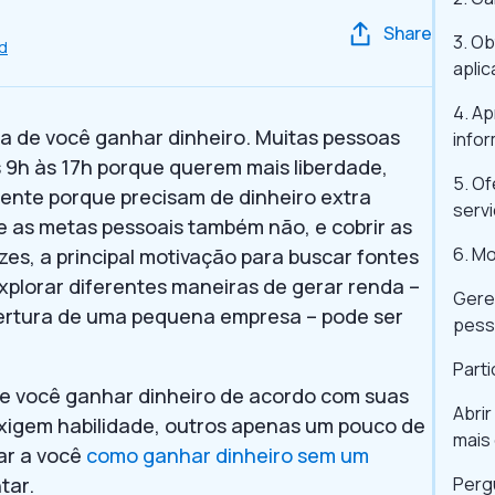
Share
3. O
d
apli
4. Ap
a de você ganhar dinheiro. Muitas pessoas
infor
 9h às 17h porque querem mais liberdade,
5. Of
ente porque precisam de dinheiro extra
servi
 as metas pessoais também não, e cobrir as
6. M
zes, a principal motivação para buscar fontes
explorar diferentes maneiras de gerar renda –
Geren
abertura de uma pequena empresa – pode ser
pess
Part
de você ganhar dinheiro de acordo com suas
Abrir
xigem habilidade, outros apenas um pouco de
mais
ar a você
como ganhar dinheiro sem um
tar.
Perg