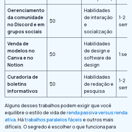
Gerenciamento
Habilidades
da comunidade
de interação
1-2
$0
no Discord e em
e
sema
grupos sociais
socialização
Venda de
Habilidades
modelos no
de design e
$0
1 sem
Canva e no
software de
Notion
design
Curadoria de
Habilidades
1-2
boletins
$0
de redação e
sema
informativos
pesquisa
Alguns desses trabalhos podem exigir que você
equilibre o estilo de vida de
renda passiva versus renda
ativa
. Há
trabalhos paralelos fáceis
e outros mais
difíceis. O segredo é escolher o que funciona para