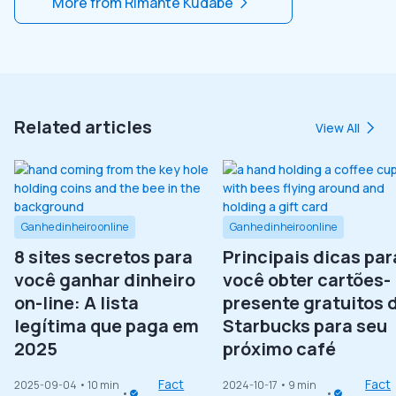
More from
Rimante Kudabe
Related articles
View All
Ganhe dinheiro online
Ganhe dinheiro online
8 sites secretos para
Principais dicas par
você ganhar dinheiro
você obter cartões-
on-line: A lista
presente gratuitos 
legítima que paga em
Starbucks para seu
2025
próximo café
Fact
Fact
2025-09-04
• 10 min
2024-10-17
• 9 min