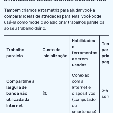
Também criamos esta matriz para ajudar você a
comparar ideias de atividades paralelas. Você pode
usá-la como modelo ao adicionar trabalhos paralelos
ao seu trabalho diário.
Habilidades
Temp
e
Trabalho
Custo de
para 
ferramentas
paralelo
inicialização
prime
a serem
paga
usadas
Conexão
Compartilhe a
com a
largura de
Internet e
3-4
banda não
$0
dispositivos
sema
utilizada da
(computador
Internet
ou
smartphone)