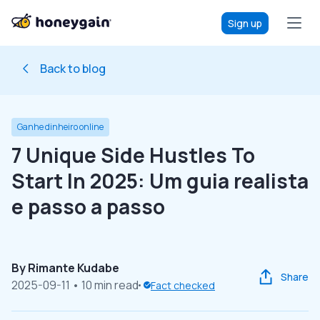
Sign up
Back to blog
Ganhe dinheiro online
7 Unique Side Hustles To
Start In 2025: Um guia realista
e passo a passo
By
Rimante Kudabe
Share
2025-09-11
• 10 min read
Fact checked