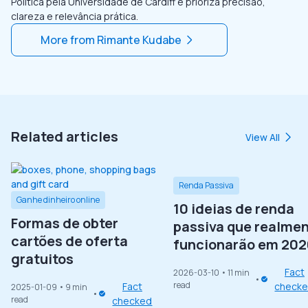
Política pela Universidade de Cardiff e prioriza precisão,
clareza e relevância prática.
More from
Rimante Kudabe
Related articles
View All
Renda Passiva
Ganhe dinheiro online
10 ideias de renda
Formas de obter
passiva que realme
cartões de oferta
funcionarão em 202
gratuitos
Fact
2026-03-10
• 11 min
read
Fact
check
2025-01-09
• 9 min
read
checked