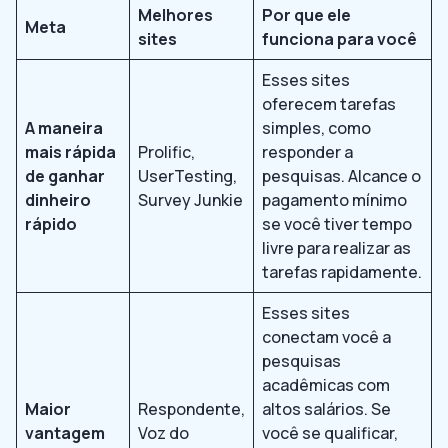
Melhores
Por que ele
Meta
sites
funciona para você
Esses sites
oferecem tarefas
A maneira
simples, como
mais rápida
Prolific,
responder a
de ganhar
UserTesting,
pesquisas. Alcance o
dinheiro
Survey Junkie
pagamento mínimo
rápido
se você tiver tempo
livre para realizar as
tarefas rapidamente.
Esses sites
conectam você a
pesquisas
acadêmicas com
Maior
Respondente,
altos salários. Se
vantagem
Voz do
você se qualificar,