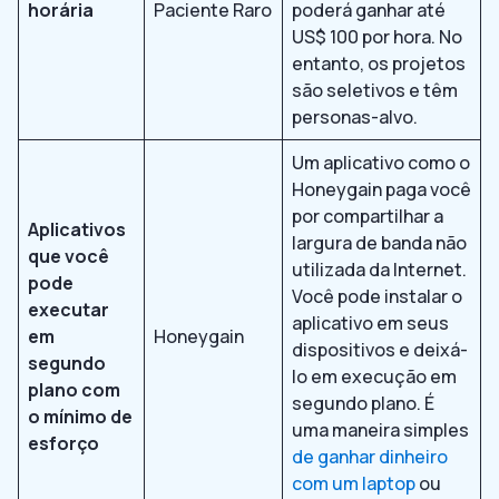
horária
Paciente Raro
poderá ganhar até
US$ 100 por hora. No
entanto, os projetos
são seletivos e têm
personas-alvo.
Um aplicativo como o
Honeygain paga você
por compartilhar a
Aplicativos
largura de banda não
que você
utilizada da Internet.
pode
Você pode instalar o
executar
aplicativo em seus
em
Honeygain
dispositivos e deixá-
segundo
lo em execução em
plano com
segundo plano. É
o mínimo de
uma maneira simples
esforço
de ganhar dinheiro
com um laptop
ou