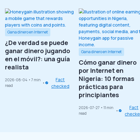
Gana dinero en Internet
¿De verdad se puede
ganar dinero jugando
Gana dinero en Internet
en el móvil?: una guía
Cómo ganar dinero
realista
por Internet en
Nigeria: 10 formas
Fact
2026-08-04
• 7 min
prácticas para
read
checked
principiantes
Fact
2026-07-27
• 11 min
read
check