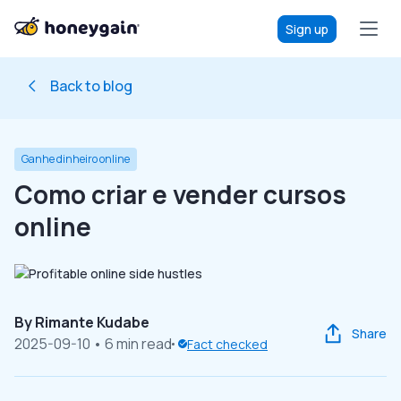
Sign up
Back to blog
Ganhe dinheiro online
Como criar e vender cursos
online
By
Rimante Kudabe
Share
2025-09-10
• 6 min read
Fact checked