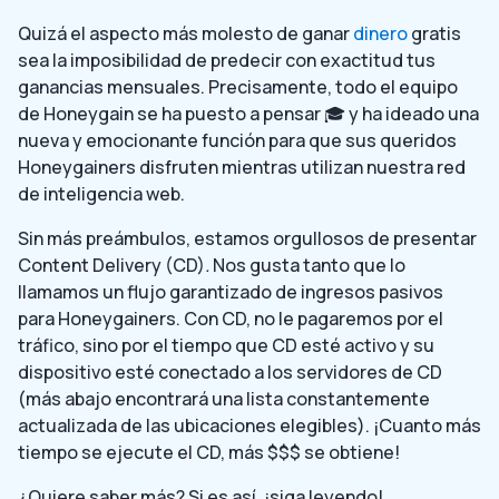
Quizá el aspecto más molesto de ganar
dinero
gratis
sea la imposibilidad de predecir con exactitud tus
ganancias mensuales. Precisamente, todo el equipo
de Honeygain se ha puesto a pensar 🎓 y ha ideado una
nueva y emocionante función para que sus queridos
Honeygainers disfruten mientras utilizan nuestra red
de inteligencia web.
Sin más preámbulos, estamos orgullosos de presentar
Content Delivery (CD)
.
Nos gusta tanto que lo
llamamos un flujo garantizado de ingresos pasivos
para Honeygainers. Con CD, no le pagaremos por el
tráfico, sino por el tiempo que CD esté activo y su
dispositivo esté conectado a los servidores de CD
(más abajo encontrará una lista constantemente
actualizada de las ubicaciones elegibles). ¡Cuanto más
tiempo se ejecute el CD, más $$$ se obtiene!
¿Quiere saber más? Si es así, ¡siga leyendo!