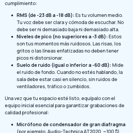
cumplimiento:
RMS (de -23 dB a -18 dB):
Es tu volumen medio.
Tu voz debe ser clara y cómoda de escuchar. No
debe ser ni demasiado baja ni demasiado alta.
Niveles de pico (no superiores a -3 dB):
Estos
son tus momentos más ruidosos. Las risas, los
gritos o las líneas enfatizadas no deben tener
picos ni distorsionar.
Suelo de ruido (igual o inferior a -60 dB):
Mide
el ruido de fondo. Cuando no estés hablando, la
sala debe estar casi en silencio, sin ruidos de
ventiladores, tráfico o zumbidos.
Una vez que tu espacio esté listo, equípalo con el
equipo inicial esencial para garantizar grabaciones de
calidad profesional:
Micrófono de condensador de gran diafragma
(por ejemplo, Audio-Technica AT2020, ~100 $)