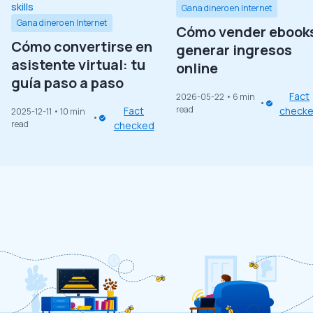
Gana dinero en Internet
Gana dinero en Internet
Cómo vender ebooks
Cómo convertirse en
generar ingresos
asistente virtual: tu
online
guía paso a paso
Fact
2026-05-22
• 6 min
read
Fact
check
2025-12-11
• 10 min
read
checked