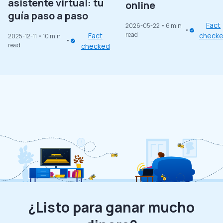
asistente virtual: tu
online
guía paso a paso
Fact
2026-05-22
• 6 min
read
Fact
check
2025-12-11
• 10 min
read
checked
¿Listo para ganar mucho