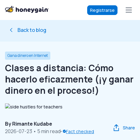
Registrarse
Back to blog
Gana dinero en Internet
Clases a distancia: Cómo
hacerlo eficazmente (¡y ganar
dinero en el proceso!)
By
Rimante Kudabe
Share
2026-07-23
• 5 min read
Fact checked