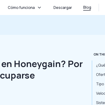
Blog
Cómo funciona
Descargar
ON THI
 en Honeygain? Por
¿Qué
ocuparse
Ofer
Tipo 
Velo
Sist