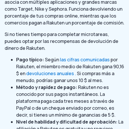
asocia con múltiples aplicaciones y grandes marcas
como Target, Nike y Sephora. Funciona devolviendo un
porcentaje de tus compras online, mientras que los
comercios pagan a Rakuten un porcentaje de comisión.
Si no tienes tiempo para completar microtareas,
puedes optar por las recompensas de devolución de
dinero de Rakuten.
Pago típico:
Según
las cifras comunicadas
por
Rakuten, el miembro medio de Rakuten gana 90,16
$ en
devoluciones anuales .
Si compras más a
menudo, podrías ganar unos 10 $ al mes.
Método y rapidez de pago:
Rakuten no es
conocido por sus pagos instantáneos. La
plataforma paga cada tres meses a través de
PayPal o de un cheque enviado por correo, es
decir, si tienes un mínimo de ganancias de 5 $.
Nivel de habilidad y dificultad de aprobación:
La
afiliación a Rakuten es gratuita y no requiere