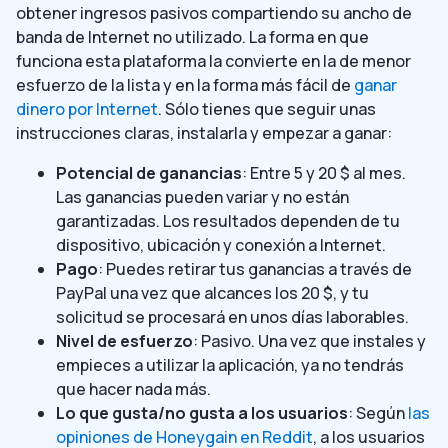
obtener ingresos pasivos compartiendo su ancho de
banda de Internet no utilizado. La forma en que
funciona esta plataforma la convierte en la de menor
esfuerzo de la lista y en la forma más fácil de
ganar
dinero por Internet
. Sólo tienes que seguir unas
instrucciones claras, instalarla y empezar a ganar:
Potencial de ganancias
: Entre 5 y 20 $ al mes.
Las ganancias pueden variar y no están
garantizadas. Los resultados dependen de tu
dispositivo, ubicación y conexión a Internet.
Pago
: Puedes retirar tus ganancias a través de
PayPal una vez que alcances los 20 $, y tu
solicitud se procesará en unos días laborables.
Nivel de esfuerzo
: Pasivo. Una vez que instales y
empieces a utilizar la aplicación, ya no tendrás
que hacer nada más.
Lo que gusta/no gusta a los usuarios
: Según
las
opiniones de Honeygain en Reddit
, a los usuarios