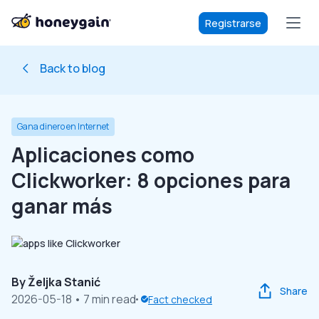
Registrarse
Back to blog
Gana dinero en Internet
Aplicaciones como
Clickworker: 8 opciones para
ganar más
By
Željka Stanić
Share
2026-05-18
• 7 min read
Fact checked