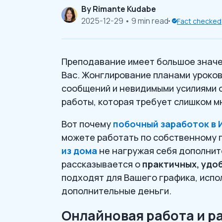
By
Rimante Kudabe
2025-12-29
• 9 min read
Fact checked
Преподавание имеет большое значен
Вас. Жонглирование планами уроков
сообщений и невидимыми усилиями 
работы, которая требует слишком м
Вот почему
побочный заработок в 
можете работать по собственному 
из дома
не нагружая себя дополнит
рассказывается о
практичных, удо
подходят для Вашего графика, испо
дополнительные деньги.
Онлайновая работа и р