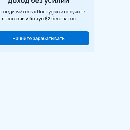
доход без усилий
соединяйтесь к Honeygain и получите
стартовый бонус $2
бесплатно
Начните зарабатывать