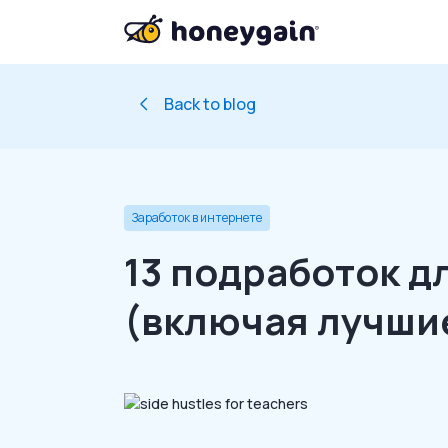
Back to blog
Заработок в интернете
13 подработок д
(включая лучши