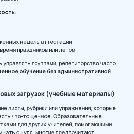
кость
.
яженных недель аттестации
 время праздников или летом
ь управлять группами, репетиторство часто
енное обучение без административной
ровых загрузок (учебные материалы)
ие листы, рубрики или упражнения, которые
е есть что-то ценное. Образовательные
упками для других учителей, помогающими
чинать с нуля, многие предпочитают