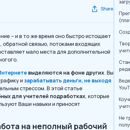
загр
Share
Преп
(пла
Созд
ие – и в то же время оно быстро истощает
, обратной связью, потоками входящих
Твор
учит
оставляет мало места для дополнительной
ногого.
Стан
реда
Интернете
выделяются на фоне других
. Вы
графику и
зарабатывать деньги, не выходя
Веде
YouT
ельным стрессом. В этой статье
бных для учителей подработках
, которые
Коуч
льзуют Ваши навыки и приносят
учит
Не т
абота на неполный рабочий
полу