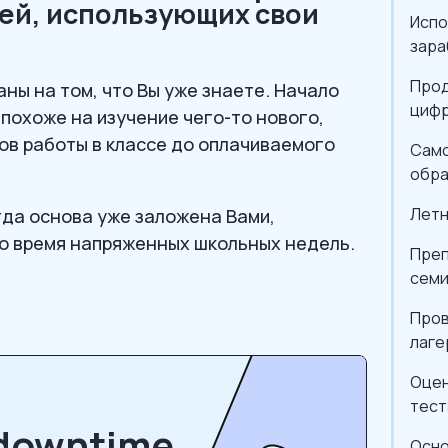
ей, использующих свои
Испо
зара
Прод
ны на том, что Вы уже знаете. Начало
цифр
похоже на изучение чего-то нового,
ов работы в классе до оплачиваемого
Само
обра
Летн
гда основа уже заложена Вами,
во время напряженных школьных недель.
Преп
семи
Пров
лаге
Оцен
тест
 downtime
Осно