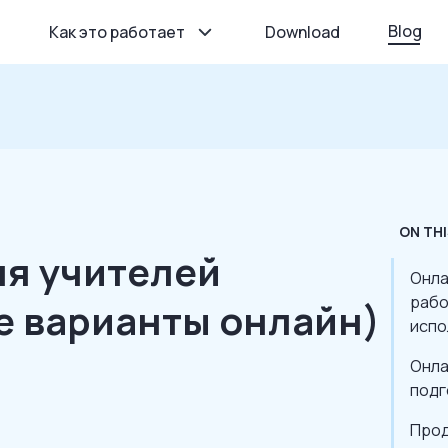
Blog
Как это работает
Download
ON THI
ля учителей
Онла
рабо
е варианты онлайн)
испо
Онла
подг
Прод