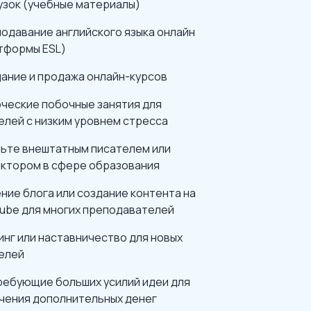
узок (учебные материалы)
одавание английского языка онлайн
тформы ESL)
ание и продажа онлайн-курсов
ческие побочные занятия для
елей с низким уровнем стресса
ьте внештатным писателем или
ктором в сфере образования
ние блога или создание контента на
ube для многих преподавателей
инг или наставничество для новых
елей
ребующие больших усилий идеи для
чения дополнительных денег