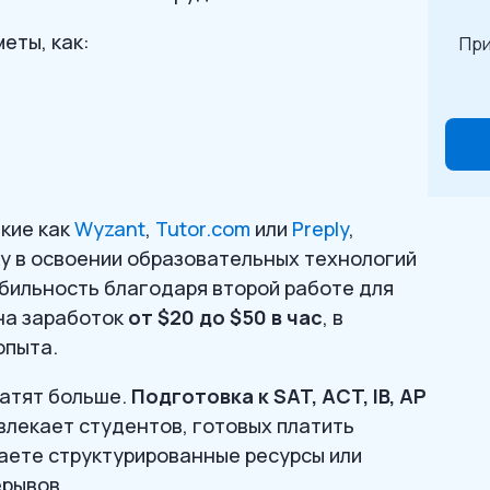
еты, как:
При
кие как
Wyzant
,
Tutor.com
или
Preply
,
у в освоении образовательных технологий
бильность благодаря второй работе для
на заработок
от $20 до $50 в час
, в
опыта.
латят больше.
Подготовка к SAT, ACT, IB, AP
влекает студентов, готовых платить
аете структурированные ресурсы или
ерывов.