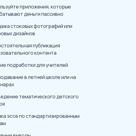
льзуйте приложения, которые
батывают деньги пассивно
ажа стоковых фотографий или
овых дизайнов
стоятельная публикация
зовательного контента
ие подработки для учителей
одавание в летней школе или на
нарах
едение тематического детского
ря
ка эссе по стандартизированным
ам
вные выводы