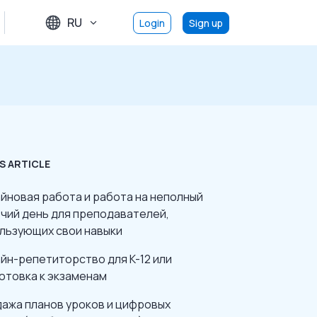
RU
Login
Sign up
S ARTICLE
йновая работа и работа на неполный
чий день для преподавателей,
льзующих свои навыки
йн-репетиторство для K-12 или
отовка к экзаменам
ажа планов уроков и цифровых