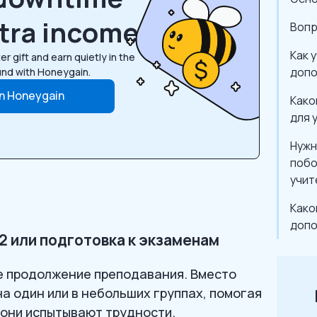
xtra income
Вопр
Как 
er gift and earn quietly in the
допо
nd with Honeygain.
in Honeygain
Како
для 
Нужн
побо
учит
Како
допо
2 или подготовка к экзаменам
е продолжение преподавания. Вместо
а один или в небольших группах, помогая
 они испытывают трудности.