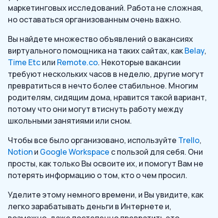
маркетинговых исследований. Работа не сложная,
но оставаться организованным очень важно.
Вы найдете множество объявлений о вакансиях
виртуального помощника на таких сайтах, как
Belay
,
Time Etc
или
Remote.co
. Некоторые вакансии
требуют нескольких часов в неделю, другие могут
превратиться в нечто более стабильное. Многим
родителям, сидящим дома, нравится такой вариант,
потому что они могут втиснуть работу между
школьными занятиями или сном.
Чтобы все было организовано, используйте
Trello
,
Notion
и
Google Workspace
с пользой для себя. Они
просты, как только Вы освоите их, и помогут Вам не
потерять информацию о том, кто о чем просил.
Уделите этому немного времени, и Вы увидите, как
легко зарабатывать деньги в Интернете и,
возможно, даже постепенно превратить это