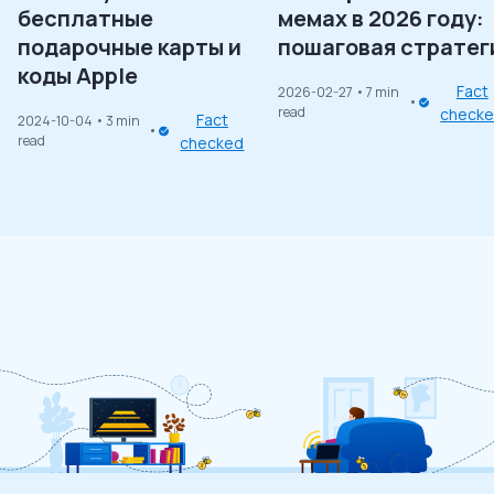
бесплатные
мемах в 2026 году:
подарочные карты и
пошаговая стратег
коды Apple
Fact
2026-02-27
• 7 min
read
check
Fact
2024-10-04
• 3 min
read
checked