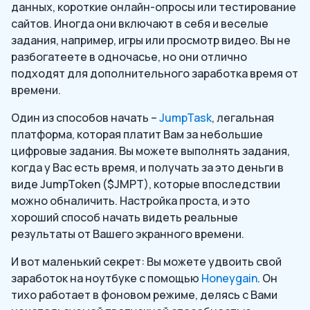
данных, короткие онлайн-опросы или тестирование
сайтов. Иногда они включают в себя и веселые
задания, например, игры или просмотр видео. Вы не
разбогатеете в одночасье, но они отлично
подходят для дополнительного заработка время от
времени.
Один из способов начать –
JumpTask
, легальная
платформа, которая платит Вам за небольшие
цифровые задания. Вы можете выполнять задания,
когда у Вас есть время, и получать за это деньги в
виде JumpToken ($JMPT), которые впоследствии
можно обналичить. Настройка проста, и это
хороший способ начать видеть реальные
результаты от Вашего экранного времени.
И вот маленький секрет: Вы можете удвоить свой
заработок на ноутбуке с помощью
Honeygain
. Он
тихо работает в фоновом режиме, делясь с Вами