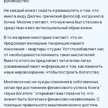
руководство.
Не каждый может сидеть и размышлять о том, что
имел в виду Диоген, греческий философ, когда жил в
бочке. Многие считают, что мужчина был стеснен в
средствах и вел антисоциальный образ жизни.
В то же время некоторые считают, что он
предсказал жилищные тенденции нашего
поколения – квартиры-студии. Уоттлз избавляет нас
от необходимости понимать таких мыслителей.
Вместо этого он предлагает читателям легко
усваиваемый пакет информации о том, как изменить
наше мировоззрение, чтобы построить богатство.
Многим из нас не чужды сомнения в собственных
силах при достижении финансового успеха. Книга ”
Наука богатеть
” открывает вам глаза на то, что
значит быть богатым и финансово независимым. С
помощью правильного мышления можно достичь