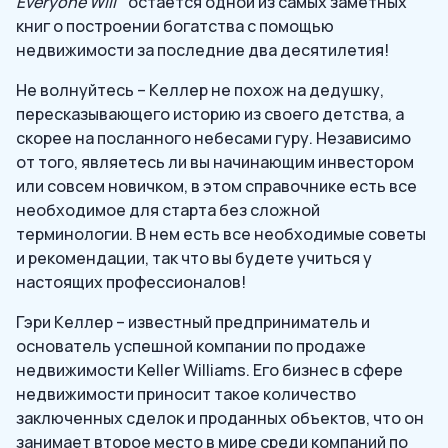
Everyone Will
” остается одной из самых заметных
книг о построении богатства с помощью
недвижимости за последние два десятилетия!
Не волнуйтесь – Келлер не похож на дедушку,
пересказывающего историю из своего детства, а
скорее на посланного небесами гуру. Независимо
от того, являетесь ли вы начинающим инвестором
или совсем новичком, в этом справочнике есть все
необходимое для старта без сложной
терминологии. В нем есть все необходимые советы
и рекомендации, так что вы будете учиться у
настоящих профессионалов!
Гэри Келлер – известный предприниматель и
основатель успешной компании по продаже
недвижимости Keller Williams. Его бизнес в сфере
недвижимости приносит такое количество
заключенных сделок и проданных объектов, что он
занимает второе место в мире среди компаний по