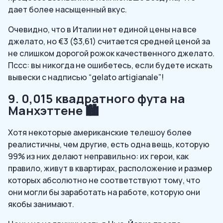
дает более насыщенный вкус.
Очевидно, что в Италии нет единой цены на все
джелато, но €3 ($3,61) считается средней ценой за
не слишком дорогой рожок качественного джелато.
Пссс: вы никогда не ошибетесь, если будете искать
вывески с надписью “gelato artigianale”!
9. 0,015 квадратного фута на
Манхэттене 🏙️
Хотя некоторые американские телешоу более
реалистичны, чем другие, есть одна вещь, которую
99% из них делают неправильно: их герои, как
правило, живут в квартирах, расположение и размер
которых абсолютно не соответствуют тому, что
они могли бы заработать на работе, которую они
якобы занимают.