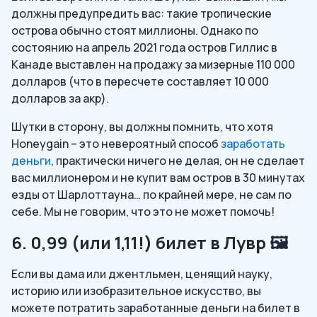
должны предупредить вас: такие тропические
острова обычно стоят миллионы. Однако по
состоянию на апрель 2021 года остров Гиллис в
Канаде выставлен на продажу за мизерные 110 000
долларов (что в пересчете составляет 10 000
долларов за акр).
Шутки в сторону, вы должны помнить, что хотя
Honeygain – это невероятный способ
заработать
деньги
, практически ничего не делая, он не сделает
вас миллионером и не купит вам остров в 30 минутах
езды от Шарлоттауна… по крайней мере, не сам по
себе. Мы не говорим, что это не может помочь!
6. 0,99 (или 1,11!) билет в Лувр 🖼️
Если вы дама или джентльмен, ценящий науку,
историю или изобразительное искусство, вы
можете потратить заработанные деньги на билет в