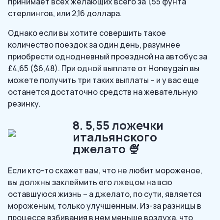
принимает всех желающих всего за 1,55 фунта
стерлингов, или 2,16 доллара.
Однако если вы хотите совершить такое
количество поездок за один день, разумнее
приобрести однодневный проездной на автобус за
£4,65 ($6,48). При одной выплате от Honeygain вы
можете получить три таких выплаты – и у вас еще
останется достаточно средств на жевательную
резинку.
8. 5,55 ложечки
итальянского
джелато 🍨
Если кто-то скажет вам, что не любит мороженое,
вы должны заклеймить его лжецом на всю
оставшуюся жизнь – а джелато, по сути, является
мороженым, только улучшенным. Из-за разницы в
процессе взбивания в нем меньше воздуха, что