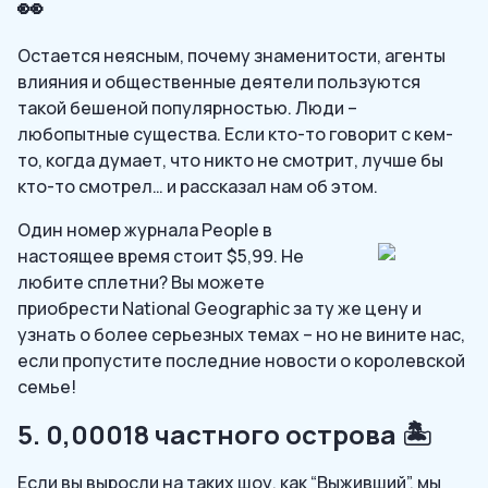
👀
Остается неясным, почему знаменитости, агенты
влияния и общественные деятели пользуются
такой бешеной популярностью. Люди –
любопытные существа. Если кто-то говорит с кем-
то, когда думает, что никто не смотрит, лучше бы
кто-то смотрел… и рассказал нам об этом.
Один номер журнала People в
настоящее время стоит $5,99. Не
любите сплетни? Вы можете
приобрести National Geographic за ту же цену и
узнать о более серьезных темах – но не вините нас,
если пропустите последние новости о королевской
семье!
5. 0,00018 частного острова 🏝️
Если вы выросли на таких шоу, как “Выживший”, мы