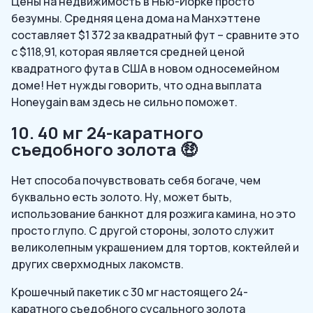
Цены на недвижимость в Нью-Йорке просто
безумны. Средняя цена дома на Манхэттене
составляет $1 372 за квадратный фут – сравните это
с $118,91, которая является средней ценой
квадратного фута в США в новом односемейном
доме! Нет нужды говорить, что одна выплата
Honeygain вам здесь не сильно поможет.
10. 40 мг 24-каратного
съедобного золота 🤑
Нет способа почувствовать себя богаче, чем
буквально есть золото. Ну, может быть,
использование банкнот для розжига камина, но это
просто глупо. С другой стороны, золото служит
великолепным украшением для тортов, коктейлей и
других сверхмодных лакомств.
Крошечный пакетик с 30 мг настоящего 24-
каратного съедобного сусального золота