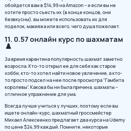
обойдется вам в $14,99 на Amazon – и если вы не
хотите просто съесть их (в конце концов, они
безвкусны), вы можете использовать их для
поделок, макияжа или всего, чего душа пожелает.
11. 0.57 онлайн курс по шахматам
♟️
За время карантина популярность шахмат заметно
возросла. Кто-то открыл ее для себя как старое
хобби, кто-то хотел найти новое увлечение, а кто-
то просто подсел на нее после просмотра “Гамбита
королевы”. Какова бы ни была причина, шахматы –
отличное упражнение для ума.
Всегда лучше учиться у лучших, поэтому если вы
ищете онлайн-курс, шахматный гроссмейстер
Михаил Алексеенко предлагает два курса на Udemy
по цене $24,99 каждый. Помните, некоторые