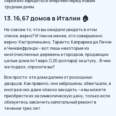
серьезно зарядиться энергией перед новым
трудным днем.
13. 16,67 домов в Италии 🏠
Не совсем то, что вы ожидали увидеть в этом
списке, верно? И тем не менее, это совершенно
верно: Кастропиньяно, Таранто, Капрарика ди Лечче
и Чинквефронди – вот лишь некоторые из
многочисленных деревень и городков, продающих
целые дома по 1 евро (1,20 доллара) за штуку… В чем
же подвох, спросите вы?
Все просто: эти дома далеки от роскошных
дворцов. Как правило, они заброшены, обветшали, а
иногда в них даже опасно заходить – и вы можете
приобрести их за символическую цену, только если
обязуетесь закончить капитальный ремонт в
течение трех лет.