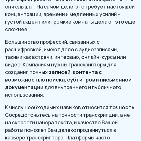
они слышат. На самом деле, это требует настоящей
концентрации, времени и медленных усилий –
густой акцент или громкие комнаты делают это еще
сложнее.
Большинство профессий, связанных с
расшифровкой, имеют дело с аудиозаписями,
такими как встречи, интервью, онлайн-курсы или
видео. Компаниям нужны транскрипторы для
создания точных
записей
,
контента с
возможностью поиска
,
субтитров
и
письменной
документации
для внутреннего и публичного
использования.
К числу необходимых навыков относится
точность
.
Сосредоточьтесь на точности транскрипции, а не
на скорости набора текста, и качество Вашей
работы поможет Вам далеко продвинуться в
карьере транскриптора. Платформы часто