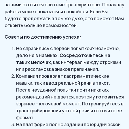
за ними охотятся опытные транскрипторы. Поначалу
работа может показаться спокойной. Если Вы
будете продолжать в том же духе, это поможет Вам
открыть больше возможностей.
Советы по достижению успеха:
Не справились с первой попыткой? Возможно,
дело не в навыках.
Сосредоточьтесь на
таких мелочах
, как интервал между строками
или расстановка знаков препинания.
Компания проверяет как грамматические
навыки, так и ввод реальной речи в текст.
После неудачной попытки почти никаких
рекомендаций не дается, поэтому
готовиться
заранее – ключевой момент. Потренируйтесь в
транскрибировании устной речи и отточите ее
формат.
На платформе полно заданий по юридической