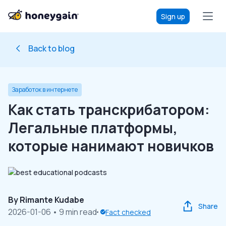
Sign up
Back to blog
Заработок в интернете
Как стать транскрибатором:
Легальные платформы,
которые нанимают новичков
By
Rimante Kudabe
Share
2026-01-06
• 9 min read
Fact checked