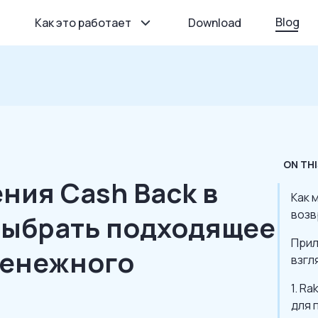
Blog
Как это работает
Download
ON THI
ния Cash Back в
Как 
возв
 выбрать подходящее
Прил
денежного
взгл
1. R
для 