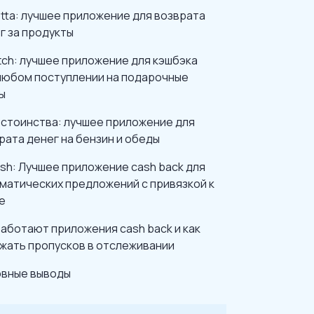
botta: лучшее приложение для возврата
г за продукты
etch: лучшее приложение для кэшбэка
любом поступлении на подарочные
ы
остоинства: лучшее приложение для
рата денег на бензин и обеды
osh: Лучшее приложение cash back для
матических предложений с привязкой к
е
работают приложения cash back и как
жать пропусков в отслеживании
вные выводы