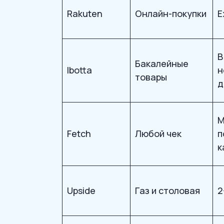
Rakuten
Онлайн-покупки
Е
В
Бакалейные
Ibotta
н
товары
д
М
Fetch
Любой чек
п
к
Upside
Газ и столовая
2