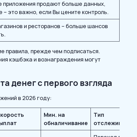
е приложения продают больше данных,
е – это важно, если Вы цените контроль.
газинов и ресторанов – больше шансов
ь.
е правила, прежде чем подписаться.
ния кэшбэка и вознаграждения могут
а денег с первого взгляда
жений в 2026 году:
корость
Мин. на
Тип
ыплат
обналичивание
отслеживания
Переход по