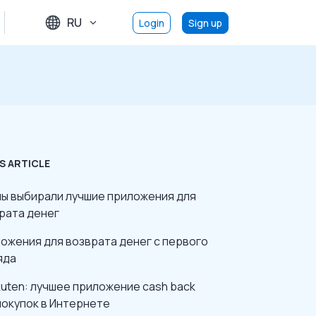
RU
Login
Sign up
S ARTICLE
мы выбирали лучшие приложения для
рата денег
ожения для возврата денег с первого
яда
akuten: лучшее приложение cash back
покупок в Интернете