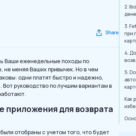
2. I
дене
3. F
Share
при 
карт
4. Д
возв
ть Ваши еженедельные походы по
 не меняя Ваших привычек. Но в чем
5. D
аковы: одни платят быстро и надежно,
авто
. Вот руководство по лучшим вариантам в
карт
работают.
Как 
избе
е приложения для возврата
Осно
были отобраны с учетом того, что будет