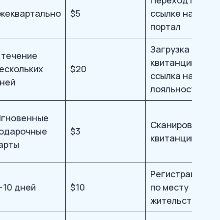
жеквартально
$5
ссылке на
портал
Загрузка
 течение
квитанции/
ескольких
$20
ссылка на
ней
лояльность
гновенные
Сканирование
одарочные
$3
квитанции
арты
Регистрация
-10 дней
$10
по месту
жительства