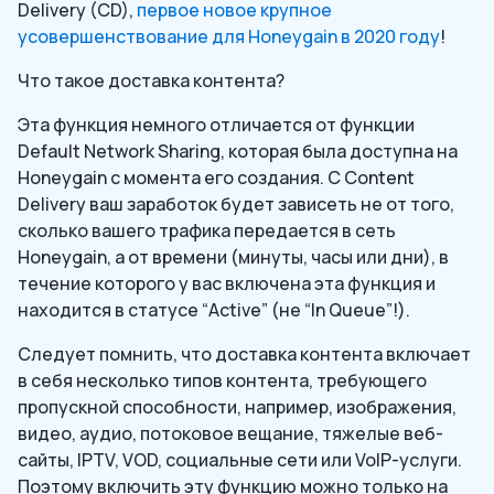
Delivery (CD),
первое новое крупное
усовершенствование для Honeygain в 2020 году
!
Что такое доставка контента?
Эта функция немного отличается от функции
Default Network Sharing, которая была доступна на
Honeygain с момента его создания. С Content
Delivery ваш заработок будет зависеть не от того,
сколько вашего трафика передается в сеть
Honeygain, а от времени (минуты, часы или дни), в
течение которого у вас включена эта функция и
находится в статусе “Active” (не “In Queue”!).
Следует помнить, что доставка контента включает
в себя несколько типов контента, требующего
пропускной способности, например, изображения,
видео, аудио, потоковое вещание, тяжелые веб-
сайты, IPTV, VOD, социальные сети или VoIP-услуги.
Поэтому включить эту функцию можно только на