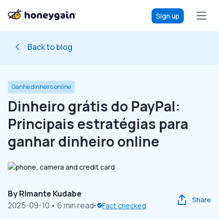
Sign up
Back to blog
Ganhe dinheiro online
Dinheiro grátis do PayPal:
Principais estratégias para
ganhar dinheiro online
By
Rimante Kudabe
Share
2025-09-10
• 6 min read
Fact checked