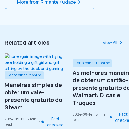
More from
Rimante Kudabe
Related articles
View All
Ganhe dinheiro online
As melhores maneir
Ganhe dinheiro online
de obter um cartão-
Maneiras simples de
presente gratuito d
obter um vale-
Walmart: Dicas e
presente gratuito do
Truques
Steam
Fact
2024-08-14
• 8 min
Fact
2024-09-19
• 7 min
read
check
read
checked