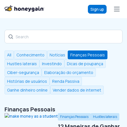
Sign up
Discover our blog
All
Conhecimento
Notícias
Finanças Pessoais
Hustles laterais
Investindo
Dicas de poupança
Ciber-segurança
Elaboração do orçamento
Histórias de usuários
Renda Passiva
Ganhe dinheiro online
Vender dados de internet
Finanças Pessoais
Finanças Pessoais
Hustles laterais
12 Maneiras de Ganhar