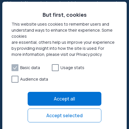
internet. Alcance todo o potencial das suas redes e receba
o pagamento em USD ou crypto!
But first, cookies
This website uses cookies to remember users and
understand ways to enhance their experience. Some
cookies
are essential, others help us improve your experience
by providing insight into how the site is used. For
more information, please visit our Privacy policy
Features
About Us
Basic data
Usage stats
Modo Jumptask
Security
Refer a friend
Business Cases
Audience data
Review
Accept all
Honeygain SDK
Help center
How to start
Accept selected
© 2026 Honeygain. Todos os direitos reservados.