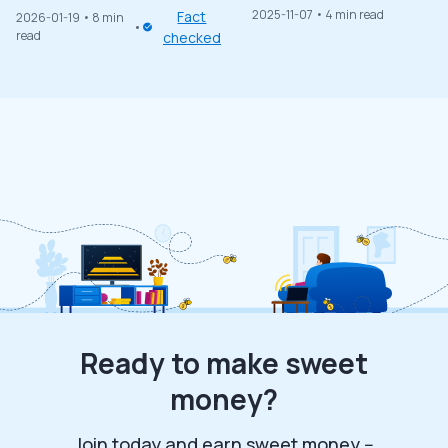
2025-11-07
• 4 min read
Fact
2026-01-19
• 8 min
read
checked
Ready to make sweet
money?
Join today and earn sweet money --