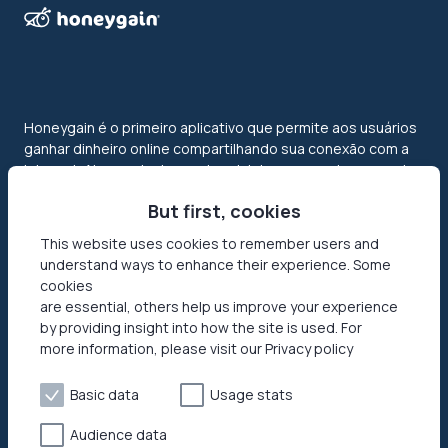
Honeygain é o primeiro aplicativo que permite aos usuários
ganhar dinheiro online compartilhando sua conexão com a
internet. Alcance todo o potencial das suas redes e receba
o pagamento em USD ou crypto!
But first, cookies
This website uses cookies to remember users and
understand ways to enhance their experience. Some
cookies
are essential, others help us improve your experience
by providing insight into how the site is used. For
more information, please visit our Privacy policy
Features
About Us
Basic data
Usage stats
Modo Jumptask
Security
Refer a friend
Business Cases
Audience data