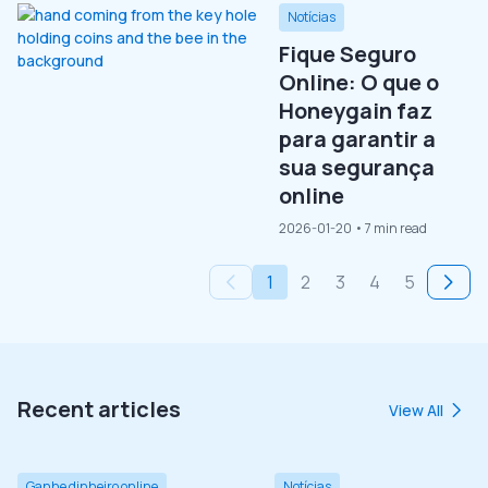
Notícias
Fique Seguro
Online: O que o
Honeygain faz
para garantir a
sua segurança
online
2026-01-20
• 7 min read
1
2
3
4
5
Recent articles
View All
Ganhe dinheiro online
Notícias