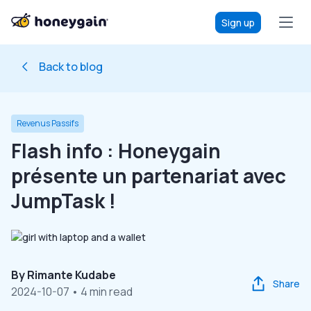
Sign up
Back to blog
Revenus Passifs
Flash info : Honeygain
présente un partenariat avec
JumpTask !
By
Rimante Kudabe
Share
2024-10-07
• 4 min read