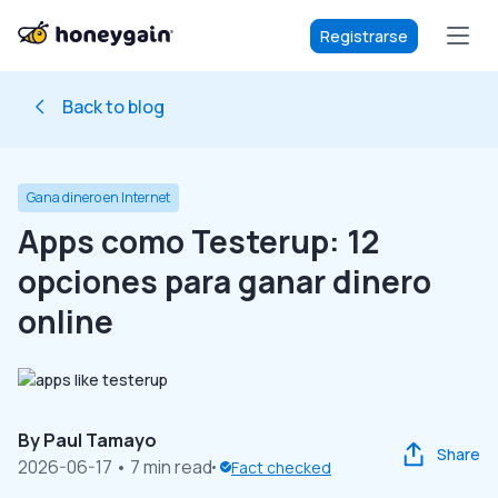
Registrarse
Back to blog
Gana dinero en Internet
Apps como Testerup: 12
opciones para ganar dinero
online
By
Paul Tamayo
Share
2026-06-17
• 7 min read
Fact checked