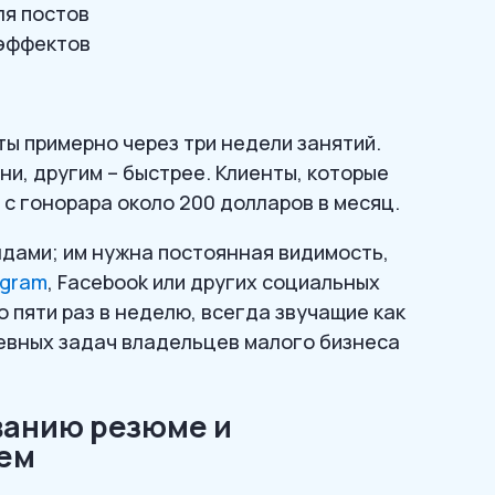
ля постов
 эффектов
ы примерно через три недели занятий.
и, другим – быстрее. Клиенты, которые
с гонорара около 200 долларов в месяц.
ндами; им нужна постоянная видимость,
agram
, Facebook или других социальных
 пяти раз в неделю, всегда звучащие как
евных задач владельцев малого бизнеса
ованию резюме и
ем