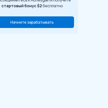
соединяйтесь к Honeygain и получите
стартовый бонус $2
бесплатно
Начните зарабатывать