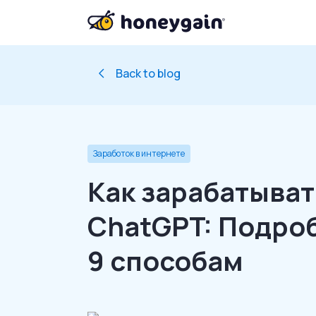
Back to blog
Заработок в интернете
Как зарабатыват
ChatGPT: Подро
9 способам