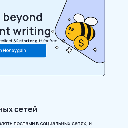
n beyond
nt writing
collect
$2 starter gift
for free
in Honeygain
ных сетей
лять постами в социальных сетях, и