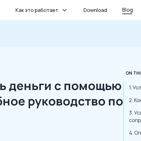
Blog
Как это работает
Download
ON THI
ь деньги с помощью
1. У
бное руководство по
2. К
3. У
сопр
4. О