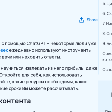
5. Ц
6. С
Share
7. Н
8. О
и с помощью ChatGPT – некоторые люди уже
9. Б
овек
ежедневно используют инструменты
Сове
адачи или находить ответы.
кото
а научиться извлекать из него прибыль, даже
Осно
 Откройте для себя, как использовать
айте, какие ресурсы необходимы, какие
акие сроки Вы можете рассчитывать.
 контента