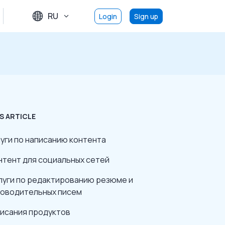
RU
Login
Sign up
S ARTICLE
слуги по написанию контента
онтент для социальных сетей
слуги по редактированию резюме и
оводительных писем
писания продуктов