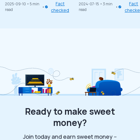
Fact
Fact
2025-09-10
• 5 min
2024-07-15
• 3 min
read
read
checked
check
Ready to make sweet
money?
Join today and earn sweet money --