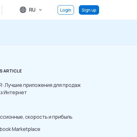
RU
Login
Sign up
S ARTICLE
R: Лучшие приложения для продаж
з Интернет
ссионные, скорость и прибыль
book Marketplace