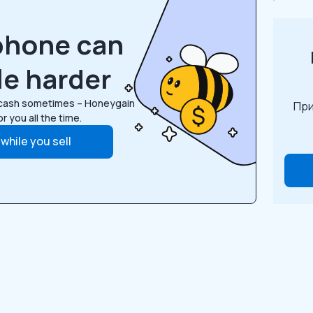
phone can
le harder
 cash sometimes – Honeygain
При
r you all the time.
 while you sell