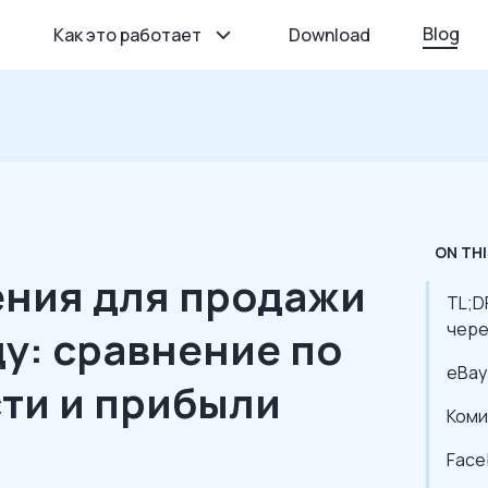
Blog
Как это работает
Download
ON THI
ния для продажи
TL;D
чере
ду: сравнение по
eBay
ти и прибыли
Коми
Face