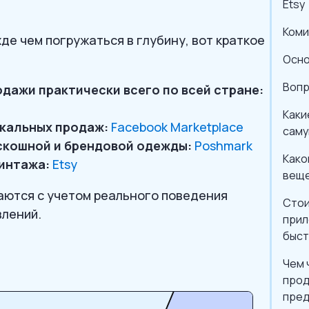
Etsy
Коми
де чем погружаться в глубину, вот краткое
Осно
Вопр
дажи практически всего по всей стране:
Каки
кальных продаж:
Facebook Marketplace
саму
скошной и брендовой одежды:
Poshmark
Како
винтажа:
Etsy
веще
аются с учетом реального поведения
Стои
влений.
прил
быс
Чем 
прод
пре