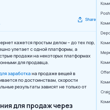
Коми
Posh
Share
d
Коми
Dep
ернет кажется простым делом – до тех пор,
Коми
ешно улетает с одной платформы, а
Мер
стрые продажи на некоторых платформах
ионными для продавца.
Коми
Offe
для заработка
на продаже вещей в
ивается по достоинствам, скорости
Коми
альные результаты зависят не только от
Craig
Коми
ния для продаж через