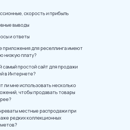
ссионные, скорость и прибыль
вные выводы
осы и ответы
е приложения для реселлинга имеют
ю низкую плату?
й самый простой сайт для продажи
й в Интернете?
т ли мне использовать несколько
ожений, чтобы продавать товары
трее?
чреваты местные распродажи при
аже редких коллекционных
дметов?