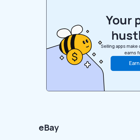
Your 
hust
Selling apps make
earns fo
Earn
eBay