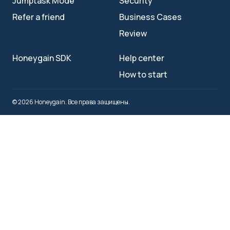
Jumptask Mode
Security
Refer a friend
Business Cases
Review
Honeygain SDK
Help center
How to start
© 2026 Honeygain. Все права защищены.