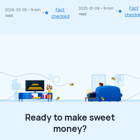
Fact
2025-01-09
• 9 min
Fact
2026-03-05
• 9 min
read
check
read
checked
Ready to make sweet
money?