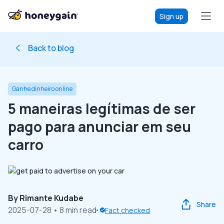
Sign up
Back to blog
Ganhe dinheiro online
5 maneiras legítimas de ser
pago para anunciar em seu
carro
By
Rimante Kudabe
Share
2025-07-28
• 8 min read
Fact checked