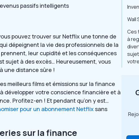
venus passifs intelligents
Inve
Wall 
Ces f
vous pouvez trouver sur Netflix une tonne de
à re
t qui dépeignent la vie des professionnels de la
diver
ils prennent, leur cupidité et les conséquences
sujet
est sujet à des excès… Heureusement, vous
votr
 à une distance sûre !
 meilleurs films et émissions sur la finance
r à développer votre conscience financière et à
ce. Profitez-en ! Et pendant qu’on y est…
miser pour un abonnement Netflix
sans
Rejo
ries sur la finance