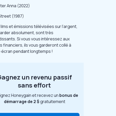
nter Anna (2022)
Street (1987)
ilms et émissions télévisées sur l’argent,
garder absolument, sont très
tissants. Si vous vous intéressez aux
s financiers, ils vous garderont collé à
e écran pendant longtemps !
Gagnez un revenu passif
sans effort
ignez Honeygain et recevez un
bonus de
démarrage de 2 $
gratuitement