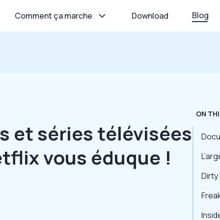
Blog
Comment ça marche
Download
ON THI
s et séries télévisées
Docu
etflix vous éduque !
L’arg
Dirt
Freak
Insid