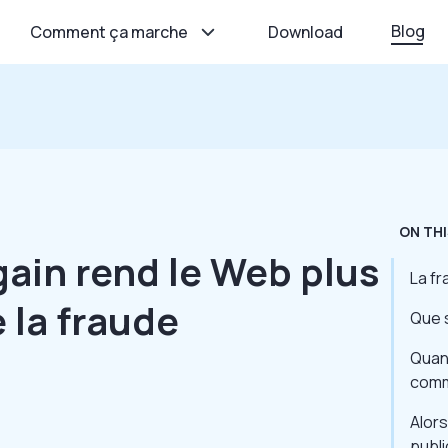
Blog
Comment ça marche
Download
ON THI
in rend le Web plus
La fr
 la fraude
Que s
Quand
comm
Alor
publi