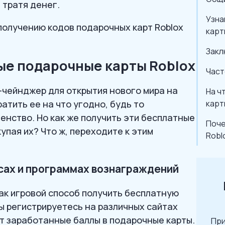
 тратя денег.
Узна
 получению кодов подарочных карт Roblox
карт
Закл
ые подарочные карты Roblox
Част
м-чейнджер для открытия нового мира на
На ч
атить ее на что угодно, будь то
карт
енство. Но как же получить эти бесплатные
Поче
упая их? Что ж, переходите к этим
Robl
сах и программах вознаграждений
ак игровой способ получить бесплатную
Вы регистрируетесь на различных сайтах
т заработанные баллы в подарочные карты.
При