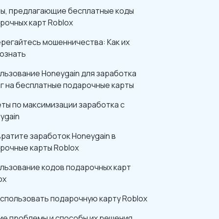
ы, предлагающие бесплатные коды
рочных карт Roblox
регайтесь мошенничества: Как их
ознать
льзование Honeygain для заработка
г на бесплатные подарочные карты
ты по максимизации заработка с
ygain
ратите заработок Honeygain в
рочные карты Roblox
льзование кодов подарочных карт
ox
использовать подарочную карту Roblox
е проблемы и способы их решения