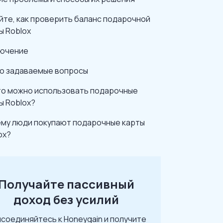
йте, как проверить баланс подарочной
ы Roblox
ючение
о задаваемые вопросы
то можно использовать подарочные
ы Roblox?
му люди покупают подарочные карты
ox?
Получайте пассивный
доход без усилий
соединяйтесь к Honeygain и получите