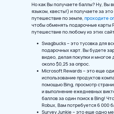
Но как Вы получаете баллы? Ну, Вы 
языком, квесты!) и получаете за эт
путешествие по земле,
проходите о
чтобы обменять подарочные карты R
путешествие по любому из этих сай
Swagbucks – это тусовка для вс
подарочных карт. Вы будете зар
видео, делая покупки и многое
около $0,25 за опрос.
Microsoft Rewards – это еще од
использование продуктов компа
помощью Bing, просмотр страниц 
и выполнение ежедневных викто
баллов за один поиск в Bing! Ч
Robux, Вам потребуется 6 000 б
Survey Junkie – это еще одно м