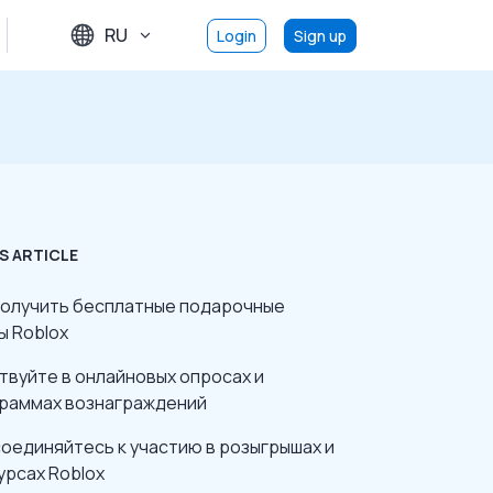
RU
Login
Sign up
S ARTICLE
получить бесплатные подарочные
ы Roblox
твуйте в онлайновых опросах и
раммах вознаграждений
оединяйтесь к участию в розыгрышах и
урсах Roblox