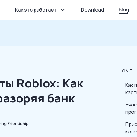
Blog
Как это работает
Download
ON THI
ы Roblox: Как
Как 
карт
 разоряя банк
Учас
прог
Прис
конк