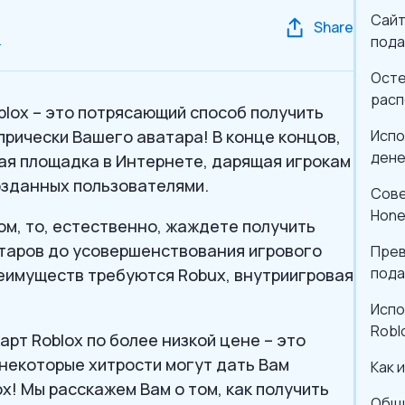
Сайт
Share
d
пода
Осте
расп
lox – это потрясающий способ получить
прически Вашего аватара! В конце концов,
Испо
дене
вая площадка в Интернете, дарящая игрокам
озданных пользователями.
Сове
Hone
ом, то, естественно, жаждете получить
атаров до усовершенствования игрового
Прев
пода
реимуществ требуются Robux, внутриигровая
Испо
Robl
арт Roblox по более низкой цене – это
 некоторые хитрости могут дать Вам
Как 
x! Мы расскажем Вам о том, как получить
Общи