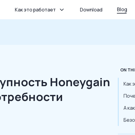
Blog
Как это работает
Download
ON THI
упность Honeygain
Как 
отребности
Поче
А ка
Безо