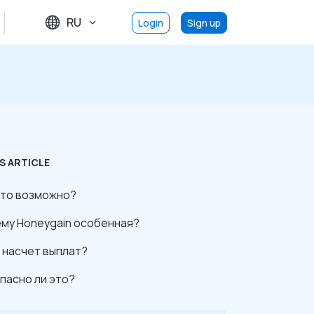
RU
Login
Sign up
S ARTICLE
это возможно?
му Honeygain особенная?
к насчет выплат?
пасно ли это?