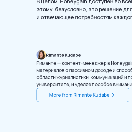
В целом, Honeygain доступен во все
этому, безусловно, это решение дл
и отвечающее потребностям каждог
Rimante Kudabe
Риманте — контент-менеджер в Honeygai
материалов о пассивном доходе и способ
области журналистики, коммуникаций и 
университете, и уделяет особое внимани
More from
Rimante Kudabe