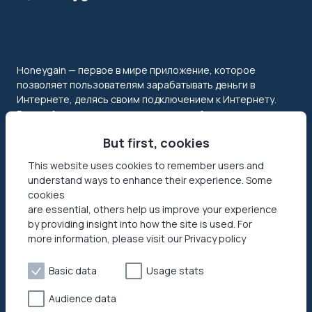
Honeygain — первое в мире приложение, которое
позволяет пользователям зарабатывать деньги в
Интернете, делясь своим подключением к Интернету.
Раскройте весь потенциал своих сетей, получая оплату в
долларах США или crypto!
But first, cookies
This website uses cookies to remember users and
understand ways to enhance their experience. Some
cookies
are essential, others help us improve your experience
by providing insight into how the site is used. For
more information, please visit our Privacy policy
Features
About Us
Basic data
Usage stats
Jumptask Mode
Security
Refer a friend
Business Cases
Audience data